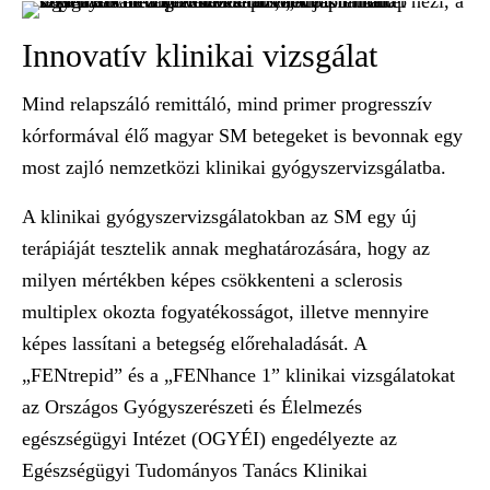
Innovatív klinikai vizsgálat
Mind relapszáló remittáló, mind primer progresszív
kórformával élő magyar SM betegeket is bevonnak egy
most zajló nemzetközi klinikai gyógyszervizsgálatba.
A klinikai gyógyszervizsgálatokban az SM egy új
terápiáját tesztelik annak meghatározására, hogy az
milyen mértékben képes csökkenteni a sclerosis
multiplex okozta fogyatékosságot, illetve mennyire
képes lassítani a betegség előrehaladását. A
„FENtrepid” és a „FENhance 1” klinikai vizsgálatokat
az Országos Gyógyszerészeti és Élelmezés
egészségügyi Intézet (OGYÉI) engedélyezte az
Egészségügyi Tudományos Tanács Klinikai