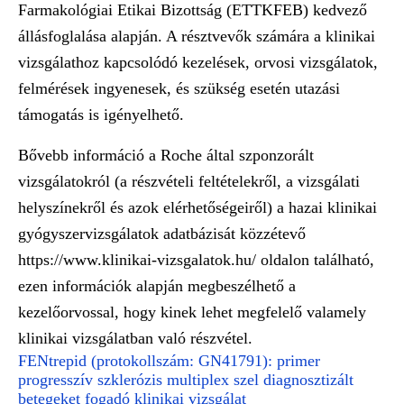
Farmakológiai Etikai Bizottság (ETTKFEB) kedvező
állásfoglalása alapján. A résztvevők számára a klinikai
vizsgálathoz kapcsolódó kezelések, orvosi vizsgálatok,
felmérések ingyenesek, és szükség esetén utazási
támogatás is igényelhető.
Bővebb információ a Roche által szponzorált
vizsgálatokról (a részvételi feltételekről, a vizsgálati
helyszínekről és azok elérhetőségeiről) a hazai klinikai
gyógyszervizsgálatok adatbázisát közzétevő
https://www.klinikai-vizsgalatok.hu/
oldalon található,
ezen információk alapján megbeszélhető a
kezelőorvossal, hogy kinek lehet megfelelő valamely
klinikai vizsgálatban való részvétel.
FENtrepid (protokollszám: GN41791): primer
progresszív szklerózis multiplex szel diagnosztizált
betegeket fogadó klinikai vizsgálat