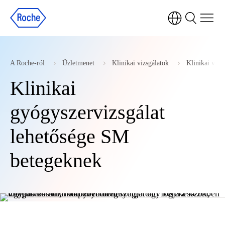
A Roche-ról
Üzletmenet
Klinikai vizsgálatok
Klinikai vizs
Klinikai
gyógyszervizsgálat
lehetősége SM
betegeknek