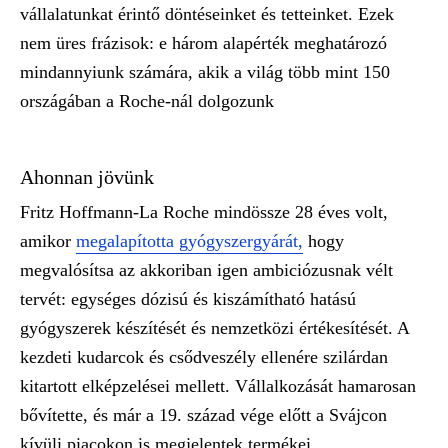
vállalatunkat érintő döntéseinket és tetteinket. Ezek
nem üres frázisok: e három alapérték meghatározó
mindannyiunk számára, akik a világ több mint 150
országában a Roche-nál dolgozunk
Ahonnan jövünk
Fritz Hoffmann-La Roche mindössze 28 éves volt,
amikor
megalapította gyógyszergyárát,
hogy
megvalósítsa az akkoriban igen ambiciózusnak vélt
tervét: egységes dózisú és kiszámítható hatású
gyógyszerek készítését és nemzetközi értékesítését. A
kezdeti kudarcok és csődveszély ellenére szilárdan
kitartott elképzelései mellett. Vállalkozását hamarosan
bővítette, és már a 19. század vége előtt a Svájcon
kívüli piacokon is megjelentek termékei.