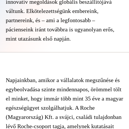
innovatív megoldások globális beszállítójává
váltunk. Elkötelezettségünk embereink,
partnereink, és – ami a legfontosabb –
pácienseink iránt továbbra is ugyanolyan erős,
mint utazásunk első napján.
Napjainkban, amikor a vállalatok megszűnése és
egybeolvadása szinte mindennapos, örömmel tölt
el minket, hogy immár több mint 35 éve a magyar
egészségügyet szolgálhatjuk. A Roche
(Magyarország) Kft. a svájci, családi tulajdonban
lévő Roche-csoport tagja, amelynek kutatásait