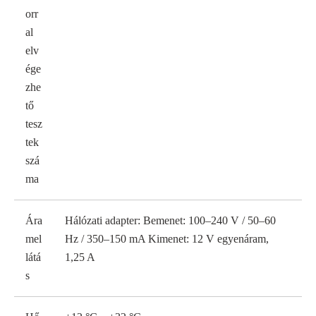
orr
al
elv
ége
zhe
tő
tesz
tek
szá
ma
Ára
Hálózati adapter: Bemenet: 100–240 V / 50–60
mel
Hz / 350–150 mA Kimenet: 12 V egyenáram,
látá
1,25 A
s