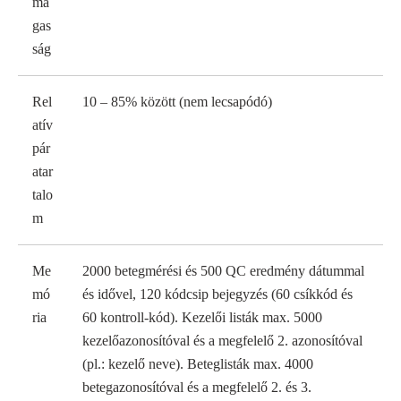
ma
gas
ság
Rel
10 – 85% között (nem lecsapódó)
atív
pár
atar
talo
m
Me
2000 betegmérési és 500 QC eredmény dátummal
mó
és idővel, 120 kódcsip bejegyzés (60 csíkkód és
ria
60 kontroll-kód). Kezelői listák max. 5000
kezelőazonosítóval és a megfelelő 2. azonosítóval
(pl.: kezelő neve). Beteglisták max. 4000
betegazonosítóval és a megfelelő 2. és 3.