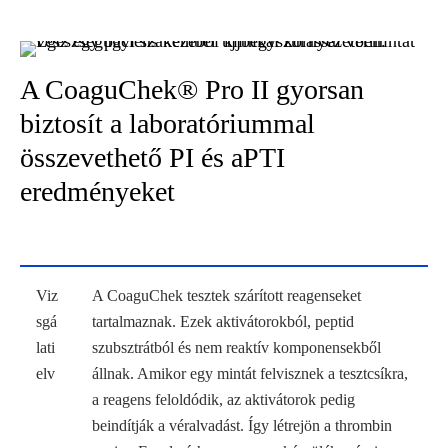
A CoaguChek® Pro II gyorsan
biztosít a laboratóriummal
összevethető PI és aPTI
eredményeket
Viz
A CoaguChek tesztek szárított reagenseket
sgá
tartalmaznak. Ezek aktivátorokból, peptid
lati
szubsztrátból és nem reaktív komponensekből
elv
állnak. Amikor egy mintát felvisznek a tesztcsíkra,
a reagens feloldódik, az aktivátorok pedig
beindítják a véralvadást. Így létrejön a thrombin