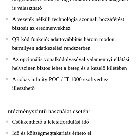
is választható
A vezeték nélküli technológia azonnali hozzáférést
biztosít az eredményekhez
QR kód funkció: adattovábbítás három módon,
bármilyen adatkezelési rendszerben
Az opcionális vonalkódolvasóval valamennyi ellátási
helyszínen biztos lehet a beteg és a kezelő kilétében
A cobas infinity POC / IT 1000 szoftverhez
illeszthető
lntézményszintű használat esetén:
Csökkenthető a leletátfordulási idő
Idő és költségmegtakarítás érhető el