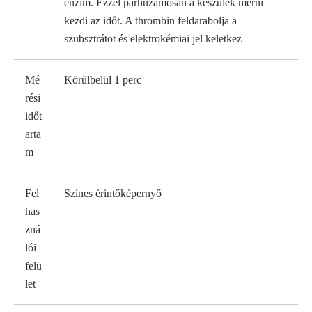
enzim. Ezzel párhuzamosan a készülék mérni
kezdi az időt. A thrombin feldarabolja a
szubsztrátot és elektrokémiai jel keletkez
Mé
Körülbelül 1 perc
rési
időt
arta
m
Fel
Színes érintőképernyő
has
zná
lói
felü
let