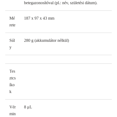
betegazonosítóval (pl.: név, születési dátum).
Mé
187 x 97 x 43 mm
rete
Súl
280 g (akkumulátor nélkül)
y
Tes
ztcs
íko
k
Vér
8 μL
min