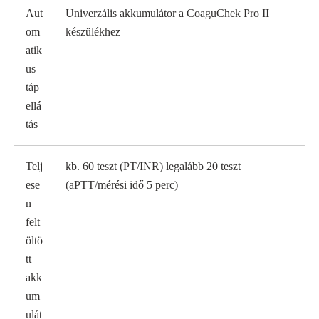
Aut
Univerzális akkumulátor a CoaguChek Pro II
om
készülékhez
atik
us
táp
ellá
tás
Telj
kb. 60 teszt (PT/INR) legalább 20 teszt
ese
(aPTT/mérési idő 5 perc)
n
felt
öltö
tt
akk
um
ulát