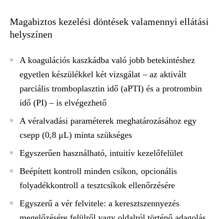
Magabiztos kezelési döntések valamennyi ellátási
helyszínen
A koagulációs kaszkádba való jobb betekintéshez
egyetlen készülékkel két vizsgálat – az aktivált
parciális tromboplasztin idő (aPTI) és a protrombin
idő (PI) – is elvégezhető
A véralvadási paraméterek meghatározásához egy
csepp (0,8 μL) minta szükséges
Egyszerűen használható, intuitív kezelőfelület
Beépített kontroll minden csíkon, opcionális
folyadékkontroll a tesztcsíkok ellenőrzésére
Egyszerű a vér felvitele: a keresztszennyezés
megelőzésére felülről vagy oldalról történő adagolás