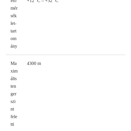
Hő
+12 °C – +32 °C
mér
sék
let-
tart
om
ány
Ma
4300 m
xim
ális
ten
ger
szi
nt
fele
tti