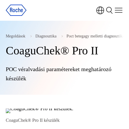
Megoldások
Diagnosztika
Poct betegagy melletti diagnosztika
CoaguChek® Pro II
POC véralvadási paramétereket meghatározó
készülék
CoaguChek® Pro II készülék