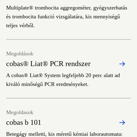
Multiplate® trombocita aggregométer, gyógyszerhatás
és trombocita funkció vizsgálatára, kis mennyiségű
teljes vérből.
Megoldások
cobas® Liat® PCR rendszer
A cobas® Liat® System legfeljebb 20 perc alatt ad
kiváló minőségű PCR eredményeket.
Megoldasok
cobas b 101
Betegágy melletti, kis méretű kémiai laborautomata: