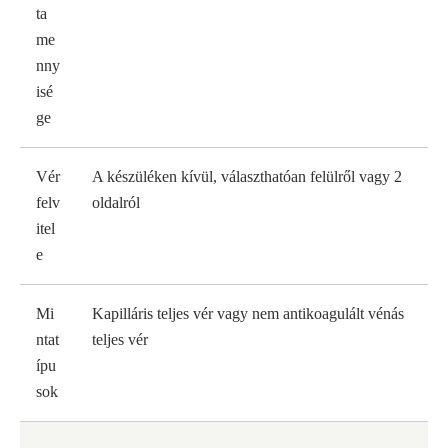
ta
me
nny
isé
ge
Vér
A készüléken kívül, választhatóan felülről vagy 2
felv
oldalról
itel
e
Mi
Kapilláris teljes vér vagy nem antikoagulált vénás
ntat
teljes vér
ípu
sok